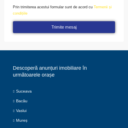
Prin trimiterea acestui formular sunt de acord cu
Termenii și
condițiile
Trimite mesaj
Descoperă anunțuri imobiliare în
următoarele orașe
Suceava
Bacău
Vaslui
Mureș