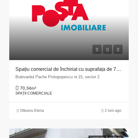
Spațiu comercial de închiriat cu suprafața de 70,34 mp situat în Municipiul București, Bulevardul Pache Protopopescu, nr. 15, sector 2
Bulevardul Pache Protopopescu nr.15, sector 2
70,34
m²
SPAȚII COMERCIALE
Olteanu Elena
2 luni ago