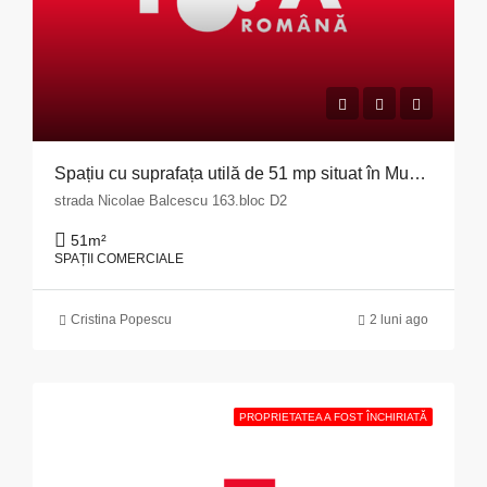
Spațiu cu suprafața utilă de 51 mp situat în Municipiul Pitești, str. Nicolae Bălcescu nr. 163, bloc D2, județul Argeș
strada Nicolae Balcescu 163.bloc D2
51
m²
SPAȚII COMERCIALE
Cristina Popescu
2 luni ago
PROPRIETATEA A FOST ÎNCHIRIATĂ