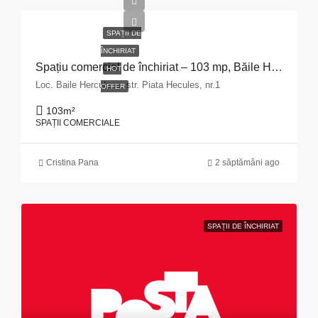
SPAȚII DE
ÎNCHIRIAT
Spațiu comercial de închiriat – 103 mp, Băile Herculane
HOT
Loc. Baile Herculane, str. Piata Hecules, nr.1
OFFER
103
m²
SPAȚII COMERCIALE
Cristina Pana
2 săptămâni ago
SPAȚII DE ÎNCHIRIAT