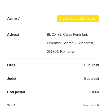
Adresă
Deschide pe Hărți Google
Adresă
Bl. 20, 72, Calea Ferentari,
Ferentari, Sector 5, Bucharest,
051864, Romania
Oraș
București
Județ
București
Cod poștal
051864
Zonă
Sectorul 5