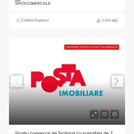
SPAȚII COMERCIALE
Cristina Popescu
2 luni ago
PROPRIETATEA A FOST ÎNCHIRIATĂ
Spațiu comercial de închiriat cu suprafața de 70,34 mp situat în Municipiul București, Bulevardul Pache Protopopescu, nr. 15, sector 2