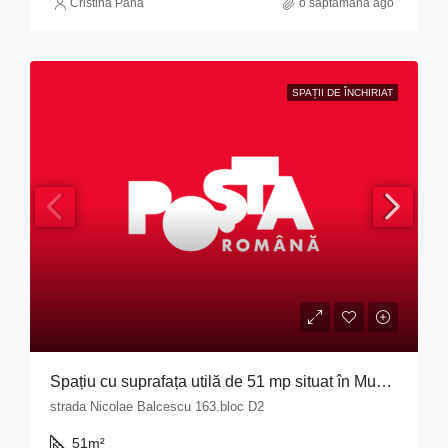
Cristina Pana
o săptămână ago
SPAȚII DE ÎNCHIRIAT
Spațiu cu suprafața utilă de 51 mp situat în Municipiul Pitești, str. Nicolae Bălcescu nr. 163, bloc D2, județul Argeș
strada Nicolae Balcescu 163.bloc D2
51
m²