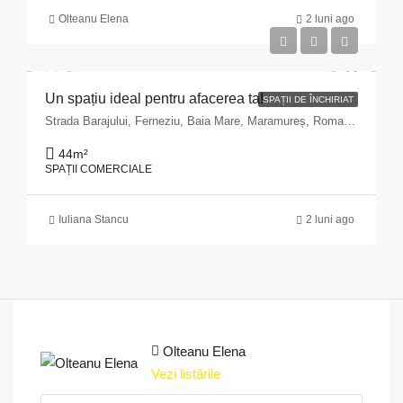
Olteanu Elena
2 luni ago
Un spațiu ideal pentru afacerea ta!
SPAȚII DE ÎNCHIRIAT
Strada Barajului, Ferneziu, Baia Mare, Maramureș, Romania
44
m²
SPAȚII COMERCIALE
Iuliana Stancu
2 luni ago
Olteanu Elena
Vezi listările