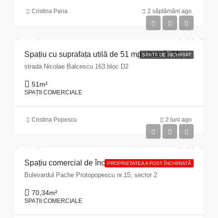
Cristina Pana
2 săptămâni ago
Spațiu cu suprafața utilă de 51 mp situat în Municipiul Pitești, str. Nicolae Bălcescu nr. 163, bloc D2, județul Argeș
SPAȚII DE ÎNCHIRIAT
strada Nicolae Balcescu 163.bloc D2
51
m²
SPAȚII COMERCIALE
Cristina Popescu
2 luni ago
Spațiu comercial de închiriat cu suprafața de 70,34 mp situat în Municipiul București, Bulevardul Pache Protopopescu, nr. 15, sector 2
PROPRIETATEA A FOST ÎNCHIRIATĂ
Bulevardul Pache Protopopescu nr.15, sector 2
70,34
m²
SPAȚII COMERCIALE