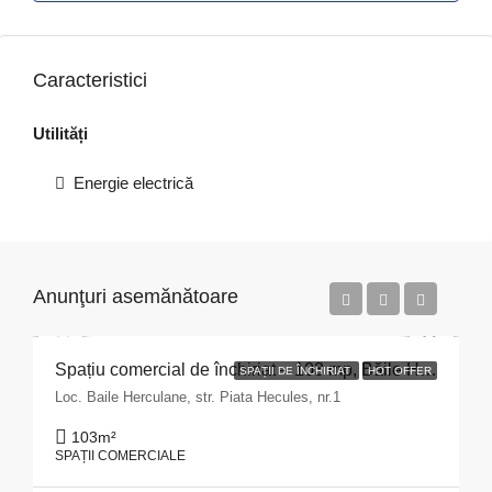
Caracteristici
Utilități
Energie electrică
Anunţuri asemănătoare
Spațiu comercial de închiriat – 103 mp, Băile Herculane
SPAȚII DE ÎNCHIRIAT
HOT OFFER
Loc. Baile Herculane, str. Piata Hecules, nr.1
103
m²
SPAȚII COMERCIALE