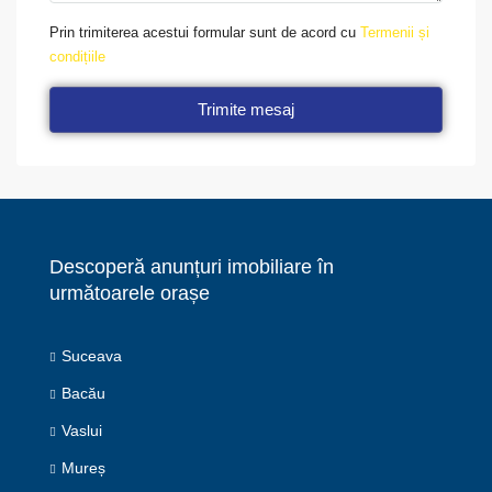
Prin trimiterea acestui formular sunt de acord cu
Termenii și
condițiile
Trimite mesaj
Descoperă anunțuri imobiliare în
următoarele orașe
Suceava
Bacău
Vaslui
Mureș