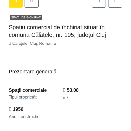
SPAȚII DE ÎNCHIRIAT
Spațiu comercial de închiriat situat în
comuna Călățele, nr. 105, județul Cluj
Călățele, Cluj, Romania
Prezentare generală
Spații comerciale
53,08
Tipul proprietății
m²
1956
Anul construcției