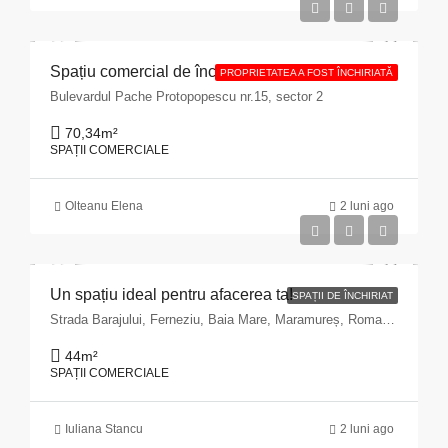
Spațiu comercial de închiriat cu suprafața de 70,34 mp situat în Municipiul București, Bulevardul Pache Protopopescu, nr. 15, sector 2
PROPRIETATEA A FOST ÎNCHIRIATĂ
Bulevardul Pache Protopopescu nr.15, sector 2
70,34
m²
SPAȚII COMERCIALE
Olteanu Elena
2 luni ago
Un spațiu ideal pentru afacerea ta!
SPAȚII DE ÎNCHIRIAT
Strada Barajului, Ferneziu, Baia Mare, Maramureș, Romania
44
m²
SPAȚII COMERCIALE
Iuliana Stancu
2 luni ago