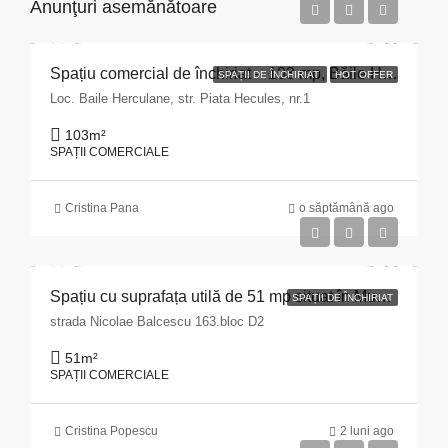
Anunţuri asemănătoare
Spațiu comercial de închiriat – 103 mp, Băile Herculane
SPAȚII DE ÎNCHIRIAT
HOT OFFER
Loc. Baile Herculane, str. Piata Hecules, nr.1
103
m²
SPAȚII COMERCIALE
Cristina Pana
o săptămână ago
Spațiu cu suprafața utilă de 51 mp situat în Municipiul Pitești, str. Nicolae Bălcescu nr. 163, bloc D2, județul Argeș
SPAȚII DE ÎNCHIRIAT
strada Nicolae Balcescu 163.bloc D2
51
m²
SPAȚII COMERCIALE
Cristina Popescu
2 luni ago