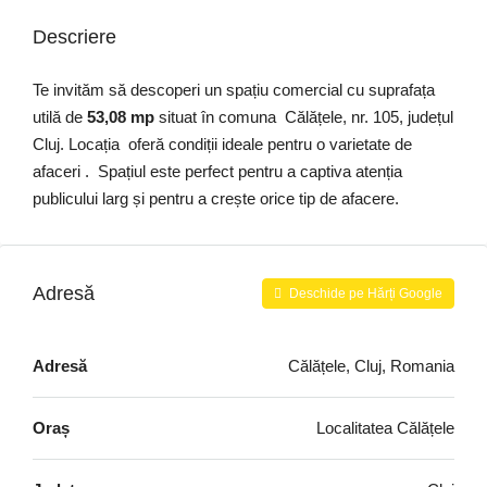
Descriere
Te invităm să descoperi un spațiu comercial cu suprafața
utilă de
53,08 mp
situat în comuna Călățele, nr. 105, județul
Cluj. Locația oferă condiții ideale pentru o varietate de
afaceri . Spațiul este perfect pentru a captiva atenția
publicului larg și pentru a crește orice tip de afacere.
Adresă
Deschide pe Hărți Google
Adresă
Călățele, Cluj, Romania
Oraș
Localitatea Călățele