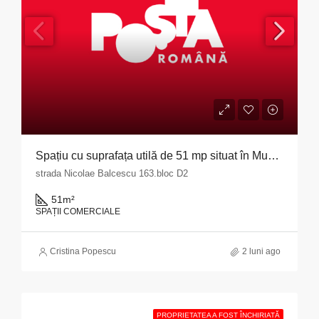
Spațiu cu suprafața utilă de 51 mp situat în Municipiul Pitești, str. Nicolae Bălcescu nr. 163, bloc D2, județul Argeș
strada Nicolae Balcescu 163.bloc D2
51
m²
SPAȚII COMERCIALE
Cristina Popescu
2 luni ago
PROPRIETATEA A FOST ÎNCHIRIATĂ