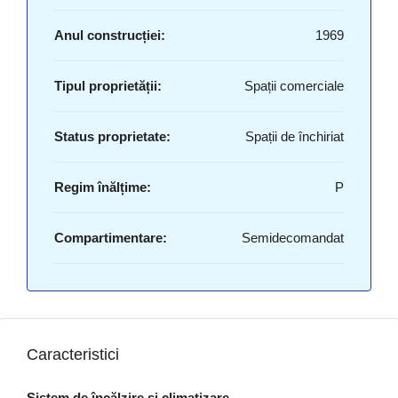
Anul construcției:
1969
Tipul proprietății:
Spații comerciale
Status proprietate:
Spații de închiriat
Regim înălțime:
P
Compartimentare:
Semidecomandat
Caracteristici
Sistem de încălzire și climatizare