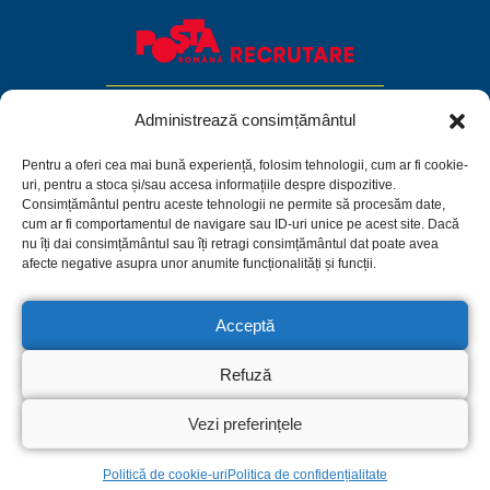
Administrează consimțământul
Pentru a oferi cea mai bună experiență, folosim tehnologii, cum ar fi cookie-
uri, pentru a stoca și/sau accesa informațiile despre dispozitive.
Consimțământul pentru aceste tehnologii ne permite să procesăm date,
cum ar fi comportamentul de navigare sau ID-uri unice pe acest site. Dacă
nu îți dai consimțământul sau îți retragi consimțământul dat poate avea
afecte negative asupra unor anumite funcționalități și funcții.
Acceptă
Facebook
Linkedin
Instagram
Refuză
Politica de confidențialitate
Termeni și condiții
Politică de cookie-uri
Vezi preferințele
© 2026 C.N. Poșta Română S.A.
Iuliana Stancu
Politică de cookie-uri
Politica de confidențialitate