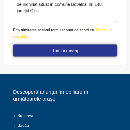
Prin trimiterea acestui formular sunt de acord cu
Termenii și
condițiile
Trimite mesaj
Descoperă anunțuri imobiliare în
următoarele orașe
Suceava
Bacău