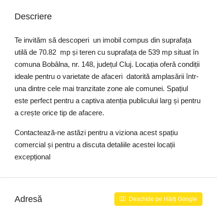
Descriere
Te invităm să descoperi un imobil compus din suprafața
utilă de 70.82 mp și teren cu suprafața de 539 mp situat în
comuna Bobâlna, nr. 148, județul Cluj. Locația oferă condiții
ideale pentru o varietate de afaceri datorită amplasării într-
una dintre cele mai tranzitate zone ale comunei. Spațiul
este perfect pentru a captiva atenția publicului larg și pentru
a crește orice tip de afacere.
Contactează-ne astăzi pentru a viziona acest spațiu
comercial și pentru a discuta detaliile acestei locații
excepțional
Adresă
Deschide pe Hărți Google