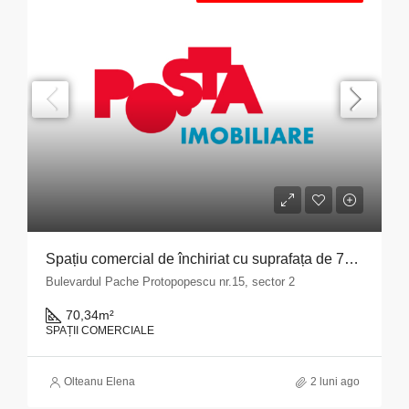
Spațiu comercial de închiriat cu suprafața de 70,34 mp situat în Municipiul București, Bulevardul Pache Protopopescu, nr. 15, sector 2
Bulevardul Pache Protopopescu nr.15, sector 2
70,34
m²
SPAȚII COMERCIALE
Olteanu Elena
2 luni ago