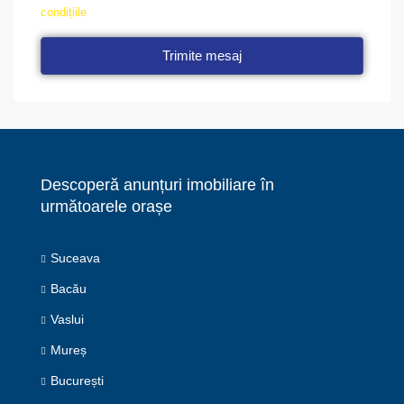
condițiile
Trimite mesaj
Descoperă anunțuri imobiliare în
următoarele orașe
Suceava
Bacău
Vaslui
Mureș
București