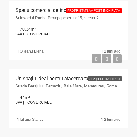
Spațiu comercial de închiriat cu suprafața de 70,34 mp situat în Municipiul București, Bulevardul Pache Protopopescu, nr. 15, sector 2
PROPRIETATEA A FOST ÎNCHIRIATĂ
Bulevardul Pache Protopopescu nr.15, sector 2
70,34
m²
SPAȚII COMERCIALE
Olteanu Elena
2 luni ago
Un spațiu ideal pentru afacerea ta!
SPAȚII DE ÎNCHIRIAT
Strada Barajului, Ferneziu, Baia Mare, Maramureș, Romania
44
m²
SPAȚII COMERCIALE
Iuliana Stancu
2 luni ago