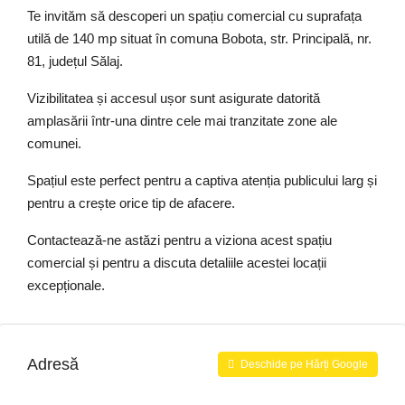
Te invităm să descoperi un spațiu comercial cu suprafața
utilă de 140 mp situat în comuna Bobota, str. Principală, nr.
81, județul Sălaj.
Vizibilitatea și accesul ușor sunt asigurate datorită
amplasării într-una dintre cele mai tranzitate zone ale
comunei.
Spațiul este perfect pentru a captiva atenția publicului larg și
pentru a crește orice tip de afacere.
Contactează-ne astăzi pentru a viziona acest spațiu
comercial și pentru a discuta detaliile acestei locații
excepționale.
Adresă
Deschide pe Hărți Google