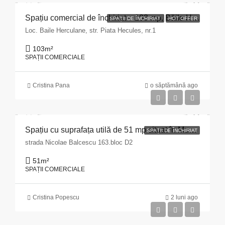
Spațiu comercial de închiriat – 103 mp, Băile Herculane
SPAȚII DE ÎNCHIRIAT
HOT OFFER
Loc. Baile Herculane, str. Piata Hecules, nr.1
103
m²
SPAȚII COMERCIALE
Cristina Pana
o săptămână ago
Spațiu cu suprafața utilă de 51 mp situat în Municipiul Pitești, str. Nicolae Bălcescu nr. 163, bloc D2, județul Argeș
SPAȚII DE ÎNCHIRIAT
strada Nicolae Balcescu 163.bloc D2
51
m²
SPAȚII COMERCIALE
Cristina Popescu
2 luni ago