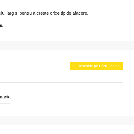
lui larg și pentru a crește orice tip de afacere.
u .
Deschide pe Hărți Google
mania