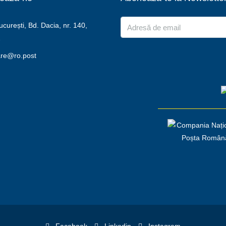
urești, Bd. Dacia, nr. 140,
2
are@ro.post