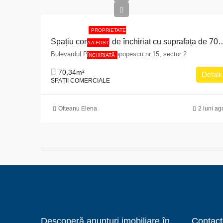
PROPRIETATE
Spațiu comercial de închiriat cu suprafața de 70,34 mp situat în Municipiul Bucureș
A A FOST
Bulevardul Pache Protopopescu nr.15, sector 2
ÎNCHIRIATĂ
70,34
m²
Detalii
SPAȚII COMERCIALE
Olteanu Elena
2 luni ag
Descoperă anunțuri imobiliare în
Contact