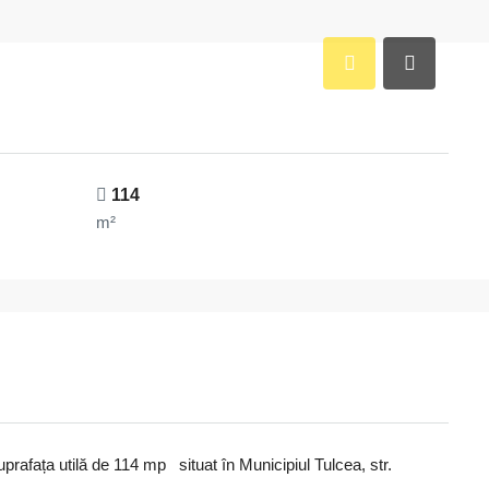
114
m²
prafața utilă de 114 mp situat în Municipiul Tulcea, str.