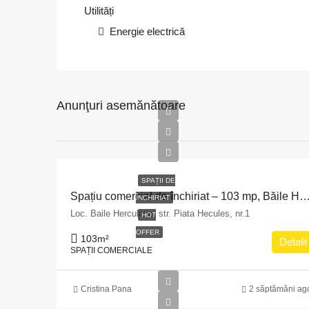
Utilități
Energie electrică
Anunţuri asemănătoare
SPAȚII DE
Spațiu comercial de închiriat – 103 mp, Băile He
ÎNCHIRIAT
Loc. Baile Herculane, str. Piata Hecules, nr.1
HOT
OFFER
103
m²
Detalii
SPAȚII COMERCIALE
Cristina Pana
2 săptămâni ag