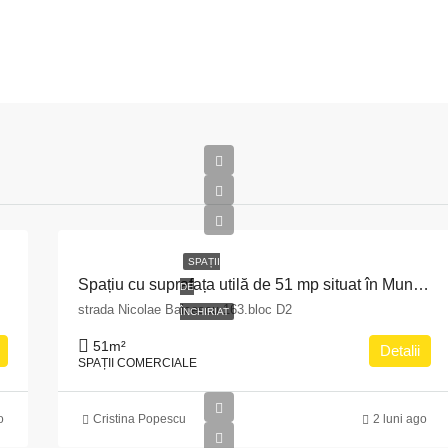
SPAȚII
rculane
Spațiu cu suprafața utilă de 51 mp situat în Municipiul Pitești, str. Nicolae Bălcescu nr. 163, bloc D2, județul Argeș
DE
strada Nicolae Balcescu 163.bloc D2
ÎNCHIRIAT
51
m²
Detalii
SPAȚII COMERCIALE
o
Cristina Popescu
2 luni ago