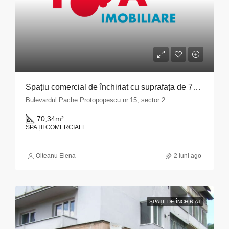
Spațiu comercial de închiriat cu suprafața de 70,34 mp situat în Municipiul București, Bulevardul Pache Protopopescu, nr. 15, sector 2
Bulevardul Pache Protopopescu nr.15, sector 2
70,34
m²
SPAȚII COMERCIALE
Olteanu Elena
2 luni ago
SPAȚII DE ÎNCHIRIAT