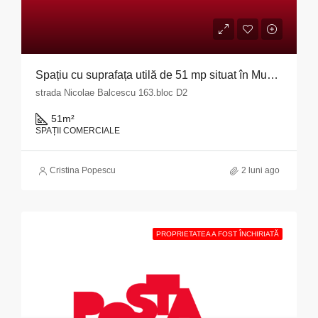
Spațiu cu suprafața utilă de 51 mp situat în Municipiul Pitești, str. Nicolae Bălcescu nr. 163, bloc D2, județul Argeș
strada Nicolae Balcescu 163.bloc D2
51
m²
SPAȚII COMERCIALE
Cristina Popescu
2 luni ago
PROPRIETATEA A FOST ÎNCHIRIATĂ