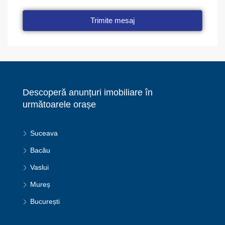
Trimite mesaj
Descoperă anunțuri imobiliare în
următoarele orașe
Suceava
Bacău
Vaslui
Mureș
București