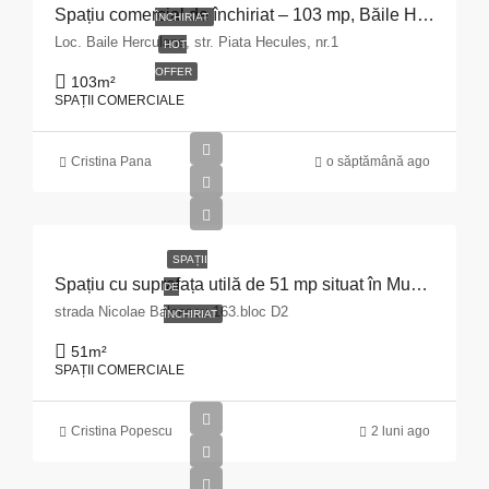
Spațiu comercial de închiriat – 103 mp, Băile Herculane
ÎNCHIRIAT
Loc. Baile Herculane, str. Piata Hecules, nr.1
HOT
OFFER
103
m²
SPAȚII COMERCIALE
Cristina Pana
o săptămână ago
SPAȚII
Spațiu cu suprafața utilă de 51 mp situat în Municipiul Pitești, str. Nicolae Bălcescu nr. 163, bloc D2, județul Argeș
DE
strada Nicolae Balcescu 163.bloc D2
ÎNCHIRIAT
51
m²
SPAȚII COMERCIALE
Cristina Popescu
2 luni ago