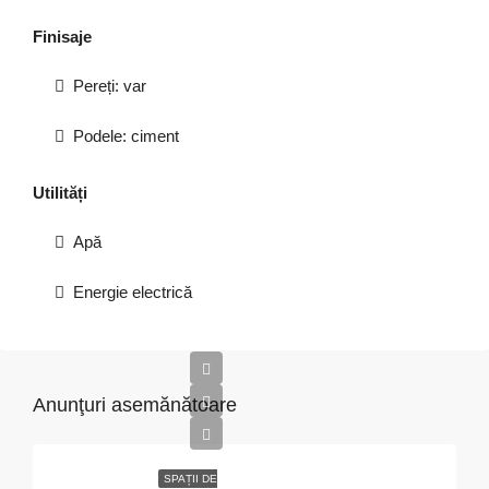
Finisaje
Pereți: var
Podele: ciment
Utilități
Apă
Energie electrică
Anunţuri asemănătoare
SPAȚII DE