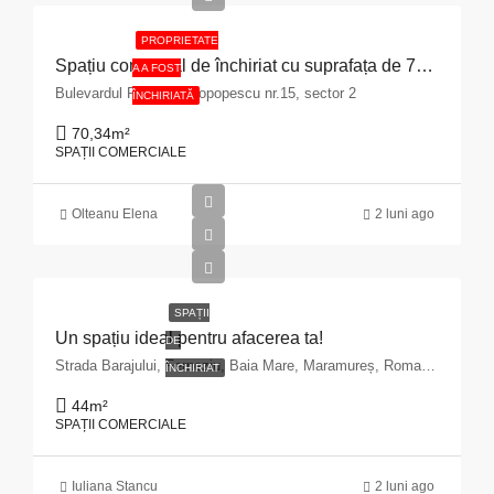
PROPRIETATE
Spațiu comercial de închiriat cu suprafața de 70,34 mp situat în Municipiul București, Bulevardul Pache Protopopescu, nr. 15, sector 2
A A FOST
Bulevardul Pache Protopopescu nr.15, sector 2
ÎNCHIRIATĂ
70,34
m²
SPAȚII COMERCIALE
Olteanu Elena
2 luni ago
SPAȚII
Un spațiu ideal pentru afacerea ta!
DE
Strada Barajului, Ferneziu, Baia Mare, Maramureș, Romania
ÎNCHIRIAT
44
m²
SPAȚII COMERCIALE
Iuliana Stancu
2 luni ago