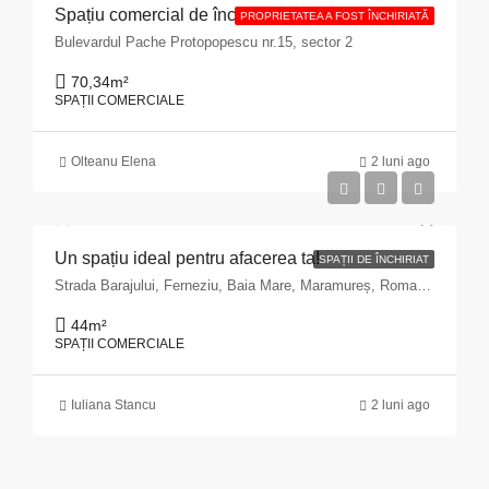
Spațiu comercial de închiriat cu suprafața de 70,34 mp situat în Municipiul București, Bulevardul Pache Protopopescu, nr. 15, sector 2
PROPRIETATEA A FOST ÎNCHIRIATĂ
Bulevardul Pache Protopopescu nr.15, sector 2
70,34
m²
SPAȚII COMERCIALE
Olteanu Elena
2 luni ago
Un spațiu ideal pentru afacerea ta!
SPAȚII DE ÎNCHIRIAT
Strada Barajului, Ferneziu, Baia Mare, Maramureș, Romania
44
m²
SPAȚII COMERCIALE
Iuliana Stancu
2 luni ago