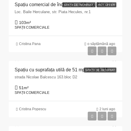
Spațiu comercial de închiriat – 103 mp, Băile Herculane
SPAȚII DE ÎNCHIRIAT
HOT OFFER
Loc. Baile Herculane, str. Piata Hecules, nr.1
103
m²
SPAȚII COMERCIALE
Cristina Pana
o săptămână ago
Spațiu cu suprafața utilă de 51 mp situat în Municipiul Pitești, str. Nicolae Bălcescu nr. 163, bloc D2, județul Argeș
SPAȚII DE ÎNCHIRIAT
strada Nicolae Balcescu 163.bloc D2
51
m²
SPAȚII COMERCIALE
Cristina Popescu
2 luni ago