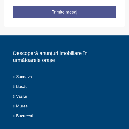
Trimite mesaj
Descoperă anunțuri imobiliare în
următoarele orașe
Suceava
Bacău
Vaslui
Mureș
București