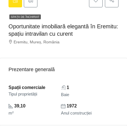
SPAȚII DE ÎNCHIRIAT
Oportunitate imobiliară elegantă în Eremitu:
spațiu intravilan cu curent
Eremitu, Mureș, România
Prezentare generală
Spații comerciale
1
Tipul proprietății
Baie
39,10
1972
m²
Anul construcției