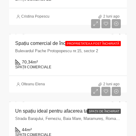
Cristina Popescu
2 luni ago
Spațiu comercial de închiriat cu suprafața de 70,34 mp situat în Municipiul București, Bulevardul Pache Protopopescu, nr. 15, sector 2
PROPRIETATEA A FOST ÎNCHIRIATĂ
Bulevardul Pache Protopopescu nr.15, sector 2
70,34
m²
SPAȚII COMERCIALE
Olteanu Elena
2 luni ago
Un spațiu ideal pentru afacerea ta!
SPAȚII DE ÎNCHIRIAT
Strada Barajului, Ferneziu, Baia Mare, Maramureș, Romania
44
m²
SPAȚII COMERCIALE