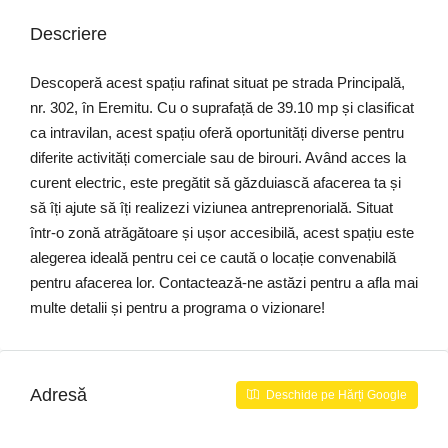
Descriere
Descoperă acest spațiu rafinat situat pe strada Principală,
nr. 302, în Eremitu. Cu o suprafață de 39.10 mp și clasificat
ca intravilan, acest spațiu oferă oportunități diverse pentru
diferite activități comerciale sau de birouri. Având acces la
curent electric, este pregătit să găzduiască afacerea ta și
să îți ajute să îți realizezi viziunea antreprenorială. Situat
într-o zonă atrăgătoare și ușor accesibilă, acest spațiu este
alegerea ideală pentru cei ce caută o locație convenabilă
pentru afacerea lor. Contactează-ne astăzi pentru a afla mai
multe detalii și pentru a programa o vizionare!
Adresă
Deschide pe Hărți Google