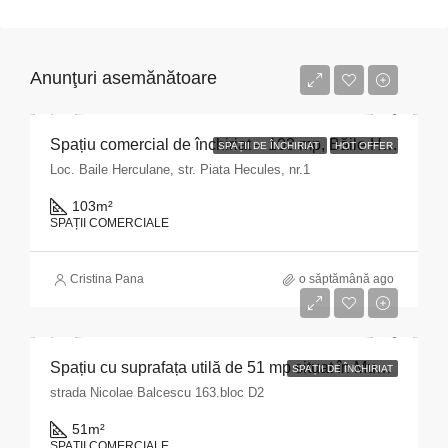
Anunţuri asemănătoare
Spațiu comercial de închiriat – 103 mp, Băile Herculane
SPAȚII DE ÎNCHIRIAT
HOT OFFER
Loc. Baile Herculane, str. Piata Hecules, nr.1
103
m²
SPAȚII COMERCIALE
Cristina Pana
o săptămână ago
Spațiu cu suprafața utilă de 51 mp situat în Municipiul Pitești, str. Nicolae Bălcescu nr. 163, bloc D2, județul Argeș
SPAȚII DE ÎNCHIRIAT
strada Nicolae Balcescu 163.bloc D2
51
m²
SPAȚII COMERCIALE