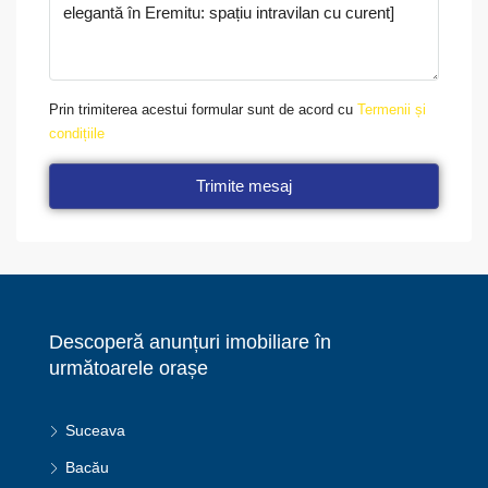
Prin trimiterea acestui formular sunt de acord cu
Termenii și
condițiile
Trimite mesaj
Descoperă anunțuri imobiliare în
următoarele orașe
Suceava
Bacău