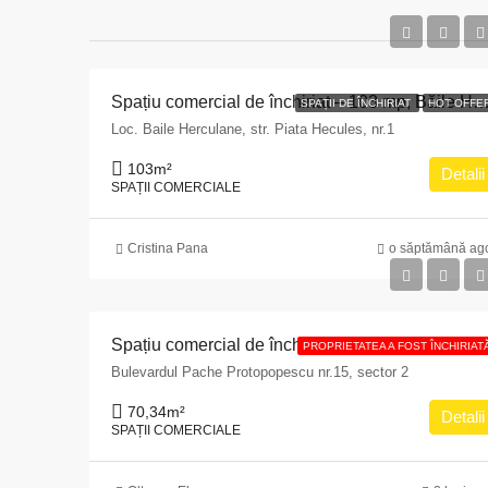
Spațiu comercial de închiriat – 103 mp, Băile He
SPAȚII DE ÎNCHIRIAT
HOT OFFE
Loc. Baile Herculane, str. Piata Hecules, nr.1
103
m²
Detalii
SPAȚII COMERCIALE
Cristina Pana
o săptămână ag
Spațiu comercial de închiriat cu suprafața de 70,34 mp situat în Municipiul Bucureș
PROPRIETATEA A FOST ÎNCHIRIAT
Bulevardul Pache Protopopescu nr.15, sector 2
70,34
m²
Detalii
SPAȚII COMERCIALE