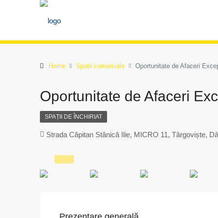
Home
Spații comerciale
Oportunitate de Afaceri Excep
Oportunitate de Afaceri Exc
SPAȚII DE ÎNCHIRIAT
Strada Căpitan Stănică Ilie, MICRO 11, Târgoviște, 
Prezentare generală