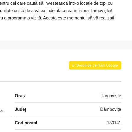
ntru cei care caută să investească într-o locație de top, cu
unitate unică de a vă extinde afacerea în inima Târgoviștei!
ru a programa o vizită. Acesta este momentul să vă realizați
Deschide pe Hărți Google
Oraș
Târgoviște
Județ
Dâmbovița
ia
Cod poștal
130141