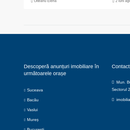
Olteanu Elena
2 luni ag
Descoperă anunțuri imobiliare în
Contact
următoarele orașe
Mun. Buc
Sectorul 
Suceava
imobili
Bacău
Vaslui
Mureș
București