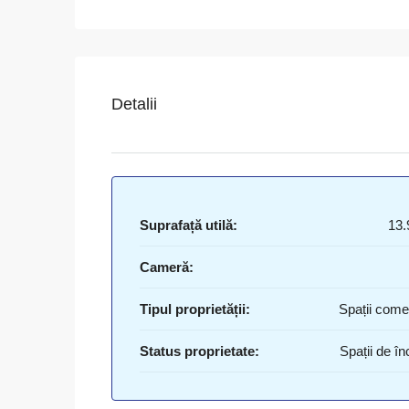
Detalii
Suprafață utilă:
13.
Cameră:
Tipul proprietății:
Spații come
Status proprietate:
Spații de înc