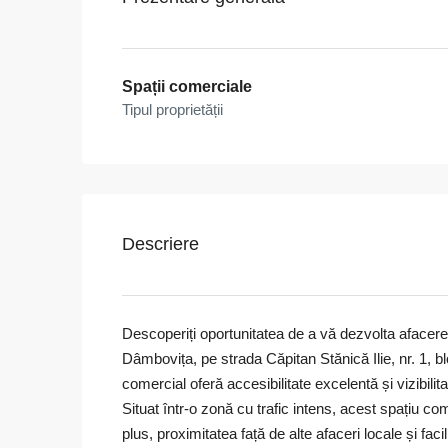
Spații comerciale
Tipul proprietății
Descriere
Descoperiți oportunitatea de a vă dezvolta afacerea
Dâmbovița, pe strada Căpitan Stănică Ilie, nr. 1, b
comercial oferă accesibilitate excelentă și vizibilitat
Situat într-o zonă cu trafic intens, acest spațiu co
plus, proximitatea față de alte afaceri locale și faci