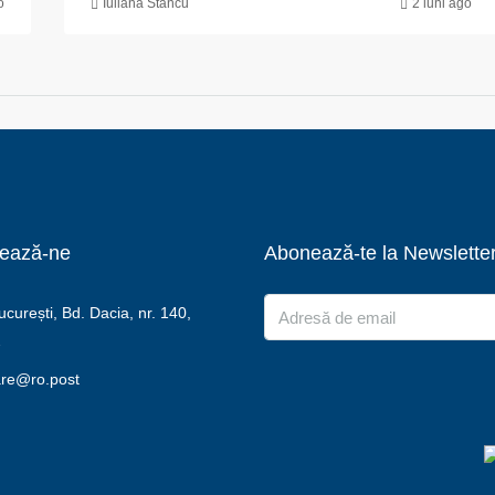
o
Iuliana Stancu
2 luni ago
ează-ne
Abonează-te la Newslette
urești, Bd. Dacia, nr. 140,
2
are@ro.post