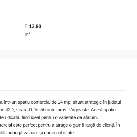
13.90
m²
 într-un spațiu comercial de 14 mp, situat strategic în județul
loc 42D, scara D, în vibrantul oraș Tărgoviște. Acest spațiu
e ridicată, fiind ideal pentru o varietate de afaceri.
mercial este perfect pentru a atrage o gamă largă de clienți. În
lități adaugă valoare și convenabilitate.