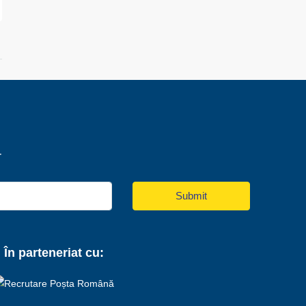
r
Submit
În parteneriat cu: