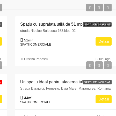
rculane
Spațiu cu suprafața utilă de 51 mp situat în Municipiul Pitești, str. Nicolae Bălcescu nr. 163, bloc D2, județul Argeș
R
SPAȚII DE ÎNCHIRIAT
strada Nicolae Balcescu 163.bloc D2
51
m²
Detalii
SPAȚII COMERCIALE
o
Cristina Popescu
2 luni ago
ti, Bulevardul Pache Protopopescu, nr. 15, sector 2
Un spațiu ideal pentru afacerea ta!
Ă
SPAȚII DE ÎNCHIRIAT
Strada Barajului, Ferneziu, Baia Mare, Maramureș, Romania
44
m²
Detalii
SPAȚII COMERCIALE