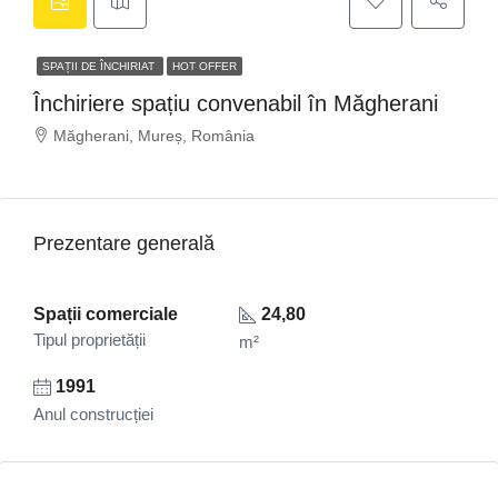
SPAȚII DE ÎNCHIRIAT
HOT OFFER
Închiriere spațiu convenabil în Măgherani
Măgherani, Mureș, România
Prezentare generală
Spații comerciale
24,80
Tipul proprietății
m²
1991
Anul construcției