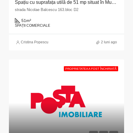
Spațiu cu suprafața utilă de 51 mp situat în Municipiul Pitești, str. Nicolae Bălcescu nr. 163, bloc D2, județul Argeș
strada Nicolae Balcescu 163.bloc D2
51
m²
SPAȚII COMERCIALE
Cristina Popescu
2 luni ago
PROPRIETATEA A FOST ÎNCHIRIATĂ