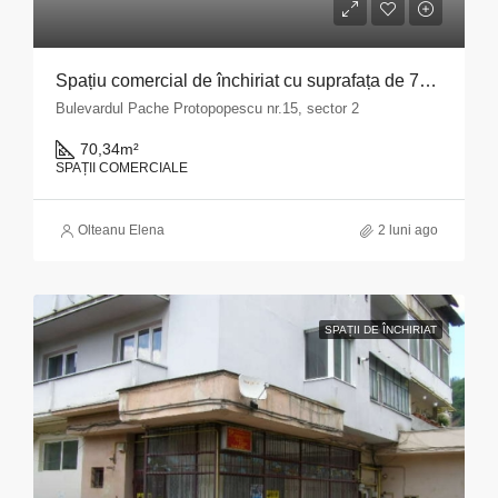
Spațiu comercial de închiriat cu suprafața de 70,34 mp situat în Municipiul București, Bulevardul Pache Protopopescu, nr. 15, sector 2
Bulevardul Pache Protopopescu nr.15, sector 2
70,34
m²
SPAȚII COMERCIALE
Olteanu Elena
2 luni ago
SPAȚII DE ÎNCHIRIAT