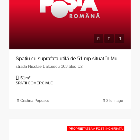
Spațiu cu suprafața utilă de 51 mp situat în Municipiul Pitești, str. Nicolae Bălcescu nr. 163, bloc D2, județul Argeș
strada Nicolae Balcescu 163.bloc D2
51
m²
SPAȚII COMERCIALE
Cristina Popescu
2 luni ago
PROPRIETATEA A FOST ÎNCHIRIATĂ