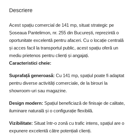
Descriere
Acest spațiu comercial de 141 mp, situat strategic pe
Șoseaua Pantelimon, nr. 255 din București, reprezintă o
oportunitate excelentă pentru afaceri. Cu o locație centrală
și acces facil la transportul public, acest spațiu oferă un
mediu prietenos pentru clienți și angajați.
Caracteristici cheie:
Suprafață generoasă:
Cu 141 mp, spațiul poate fi adaptat
pentru diverse activități comerciale, de la birouri la
showroom-uri sau magazine.
Design modern:
Spațiul beneficiază de finisaje de calitate,
iluminare naturală și o configurație flexibilă.
Vizibilitate:
Situat într-o zonă cu trafic intens, spațiul are o
expunere excelentă către potențiali clienți.