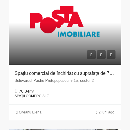
Spațiu comercial de închiriat cu suprafața de 70,34 mp situat în Municipiul București, Bulevardul Pache Protopopescu, nr. 15, sector 2
Bulevardul Pache Protopopescu nr.15, sector 2
70,34
m²
SPAȚII COMERCIALE
Olteanu Elena
2 luni ago