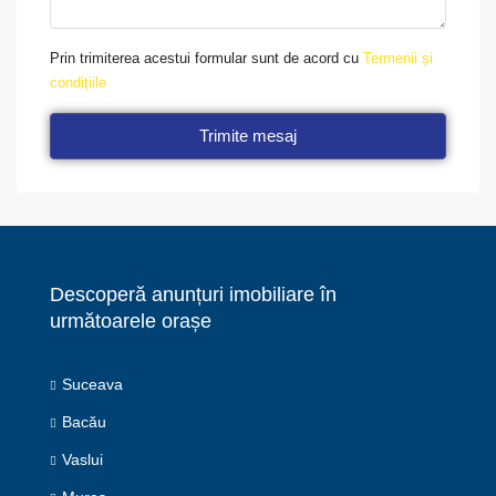
Prin trimiterea acestui formular sunt de acord cu
Termenii și
condițiile
Trimite mesaj
Descoperă anunțuri imobiliare în
următoarele orașe
Suceava
Bacău
Vaslui