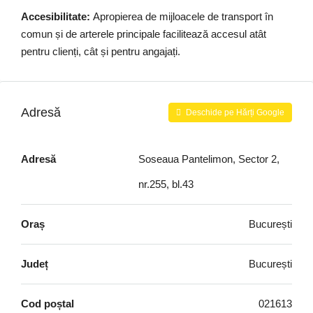
Accesibilitate:
Apropierea de mijloacele de transport în
comun și de arterele principale facilitează accesul atât
pentru clienți, cât și pentru angajați.
Adresă
Deschide pe Hărți Google
Adresă
Soseaua Pantelimon, Sector 2,
nr.255, bl.43
Oraș
București
Județ
București
Cod poștal
021613