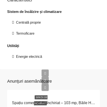
Caracteristici
Sistem de încălzire și climatizare
Centrală proprie
Termoficare
Utilități
Energie electrică
Anunţuri asemănătoare
SPAȚII DE
Spațiu comercial de închiriat – 103 mp, Băile Herculane
ÎNCHIRIAT