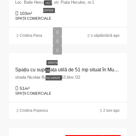
Loc. Baile Herculane, str. Piata Hecules, nr.1
HOT
OFFER
103
m²
SPAȚII COMERCIALE
Cristina Pana
o săptămână ago
SPAȚII
Spațiu cu suprafața utilă de 51 mp situat în Municipiul Pitești, str. Nicolae Bălcescu nr. 163, bloc D2, județul Argeș
DE
strada Nicolae Balcescu 163.bloc D2
ÎNCHIRIAT
51
m²
SPAȚII COMERCIALE
Cristina Popescu
2 luni ago