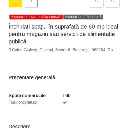
PROPRIETATEA A FOST ÎNCHIRIATĂ
PROPRIETATE ÎNCHIRIATĂ
Închiriați spațiu în suprafață de 60 mp ideal
pentru magazin sau servicii de alimentație
publică
Calea Giulești, Giulești, Sector 6, București, 060264, România
Prezentare generală
Spații comerciale
60
Tipul proprietății
m²
Descriere