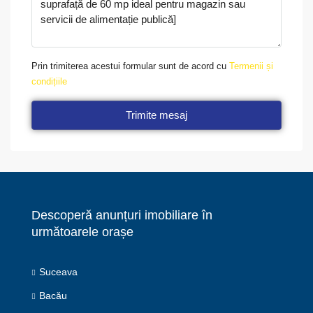
Prin trimiterea acestui formular sunt de acord cu
Termenii și
condițiile
Trimite mesaj
Descoperă anunțuri imobiliare în
următoarele orașe
Suceava
Bacău