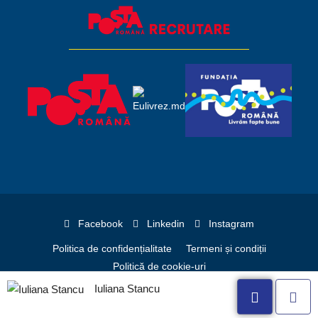
Facebook
Linkedin
Instagram
Politica de confidențialitate
Termeni și condiții
Politică de cookie-uri
Iuliana Stancu
© 2026 C.N. Poșta Română S.A.