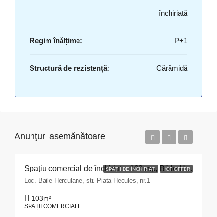
închiriată
Regim înălțime:
P+1
Structură de rezistență:
Cărămidă
Anunţuri asemănătoare
Spațiu comercial de închiriat – 103 mp, Băile Herculane
SPAȚII DE ÎNCHIRIAT
HOT OFFER
Loc. Baile Herculane, str. Piata Hecules, nr.1
103
m²
SPAȚII COMERCIALE