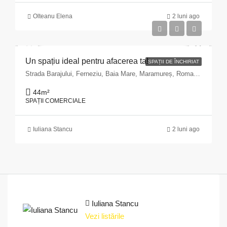
Olteanu Elena
2 luni ago
Un spațiu ideal pentru afacerea ta!
SPAȚII DE ÎNCHIRIAT
Strada Barajului, Ferneziu, Baia Mare, Maramureș, Romania
44
m²
SPAȚII COMERCIALE
Iuliana Stancu
2 luni ago
Iuliana Stancu
Vezi listările