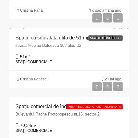
Cristina Pana
o săptămână ago
Spațiu cu suprafața utilă de 51 mp situat în Municipiul Pitești, str. Nicolae Bălcescu nr. 163, bloc D2, județul Argeș
SPAȚII DE ÎNCHIRIAT
strada Nicolae Balcescu 163.bloc D2
51
m²
SPAȚII COMERCIALE
Cristina Popescu
2 luni ago
Spațiu comercial de închiriat cu suprafața de 70,34 mp situat în Municipiul București, Bulevardul Pache Protopopescu, nr. 15, sector 2
PROPRIETATEA A FOST ÎNCHIRIATĂ
Bulevardul Pache Protopopescu nr.15, sector 2
70,34
m²
SPAȚII COMERCIALE