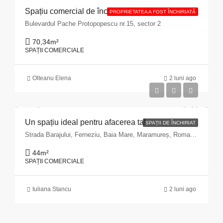
Spațiu comercial de închiriat cu suprafața de 70,34 mp situat în Municipiul București, Bulevardul Pache Protopopescu, nr. 15, sector 2
PROPRIETATEA A FOST ÎNCHIRIATĂ
Bulevardul Pache Protopopescu nr.15, sector 2
70,34
m²
SPAȚII COMERCIALE
Olteanu Elena
2 luni ago
Un spațiu ideal pentru afacerea ta!
SPAȚII DE ÎNCHIRIAT
Strada Barajului, Ferneziu, Baia Mare, Maramureș, Romania
44
m²
SPAȚII COMERCIALE
Iuliana Stancu
2 luni ago