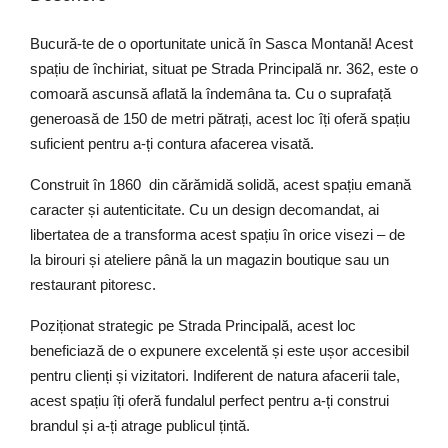
Bucură-te de o oportunitate unică în Sasca Montană! Acest
spațiu de închiriat, situat pe Strada Principală nr. 362, este o
comoară ascunsă aflată la îndemâna ta. Cu o suprafață
generoasă de 150 de metri pătrați, acest loc îți oferă spațiu
suficient pentru a-ți contura afacerea visată.
Construit în 1860 din cărămidă solidă, acest spațiu emană
caracter și autenticitate. Cu un design decomandat, ai
libertatea de a transforma acest spațiu în orice visezi – de
la birouri și ateliere până la un magazin boutique sau un
restaurant pitoresc.
Poziționat strategic pe Strada Principală, acest loc
beneficiază de o expunere excelentă și este ușor accesibil
pentru clienți și vizitatori. Indiferent de natura afacerii tale,
acest spațiu îți oferă fundalul perfect pentru a-ți construi
brandul și a-ți atrage publicul țintă.