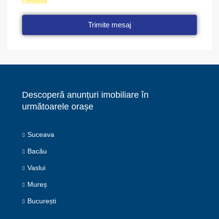
condițiile
Trimite mesaj
Descoperă anunțuri imobiliare în
următoarele orașe
Suceava
Bacău
Vaslui
Mureș
București