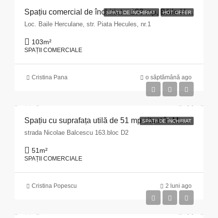
Spațiu comercial de închiriat – 103 mp, Băile Herculane
SPAȚII DE ÎNCHIRIAT
HOT OFFER
Loc. Baile Herculane, str. Piata Hecules, nr.1
103
m²
SPAȚII COMERCIALE
Cristina Pana
o săptămână ago
Spațiu cu suprafața utilă de 51 mp situat în Municipiul Pitești, str. Nicolae Bălcescu nr. 163, bloc D2, județul Argeș
SPAȚII DE ÎNCHIRIAT
strada Nicolae Balcescu 163.bloc D2
51
m²
SPAȚII COMERCIALE
Cristina Popescu
2 luni ago