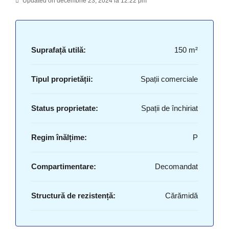
Updated on decembrie 23, 2024 la 12:22 pm
Suprafață utilă:
150 m²
Tipul proprietății:
Spații comerciale
Status proprietate:
Spații de închiriat
Regim înălțime:
P
Compartimentare:
Decomandat
Structură de rezistență:
Cărămidă