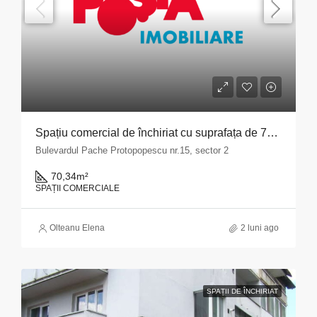
Spațiu comercial de închiriat cu suprafața de 70,34 mp situat în Municipiul București, Bulevardul Pache Protopopescu, nr. 15, sector 2
Bulevardul Pache Protopopescu nr.15, sector 2
70,34
m²
SPAȚII COMERCIALE
Olteanu Elena
2 luni ago
SPAȚII DE ÎNCHIRIAT