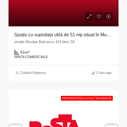
Spațiu cu suprafața utilă de 51 mp situat în Municipiul Pitești, str. Nicolae Bălcescu nr. 163, bloc D2, județul Argeș
strada Nicolae Balcescu 163.bloc D2
51
m²
SPAȚII COMERCIALE
Cristina Popescu
2 luni ago
PROPRIETATEA A FOST ÎNCHIRIATĂ