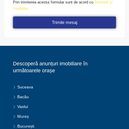
Prin trimiterea acestui formular sunt de acord cu
Termenii și
condițiile
Trimite mesaj
Descoperă anunțuri imobiliare în
următoarele orașe
Suceava
Bacău
Vaslui
Mureș
București