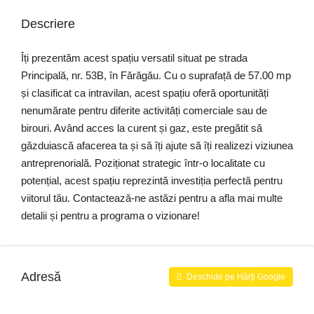
Descriere
Îți prezentăm acest spațiu versatil situat pe strada
Principală, nr. 53B, în Fărăgău. Cu o suprafață de 57.00 mp
și clasificat ca intravilan, acest spațiu oferă oportunități
nenumărate pentru diferite activități comerciale sau de
birouri. Având acces la curent și gaz, este pregătit să
găzduiască afacerea ta și să îți ajute să îți realizezi viziunea
antreprenorială. Poziționat strategic într-o localitate cu
potențial, acest spațiu reprezintă investiția perfectă pentru
viitorul tău. Contactează-ne astăzi pentru a afla mai multe
detalii și pentru a programa o vizionare!
Adresă
Deschide pe Hărți Google