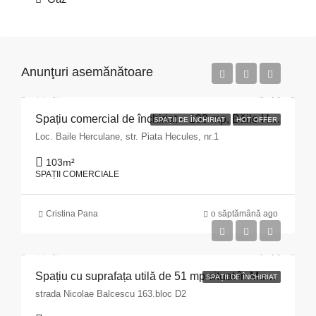
Anunţuri asemănătoare
Spațiu comercial de închiriat – 103 mp, Băile Herculane
SPAȚII DE ÎNCHIRIAT
HOT OFFER
Loc. Baile Herculane, str. Piata Hecules, nr.1
103
m²
SPAȚII COMERCIALE
Cristina Pana
o săptămână ago
Spațiu cu suprafața utilă de 51 mp situat în Municipiul Pitești, str. Nicolae Bălcescu nr. 163, bloc D2, județul Argeș
SPAȚII DE ÎNCHIRIAT
strada Nicolae Balcescu 163.bloc D2