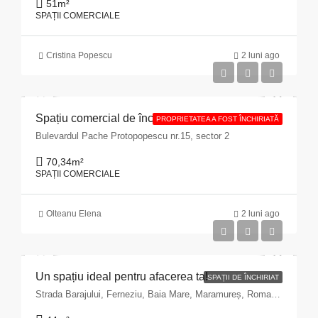
51
m²
SPAȚII COMERCIALE
Cristina Popescu
2 luni ago
Spațiu comercial de închiriat cu suprafața de 70,34 mp situat în Municipiul București, Bulevardul Pache Protopopescu, nr. 15, sector 2
PROPRIETATEA A FOST ÎNCHIRIATĂ
Bulevardul Pache Protopopescu nr.15, sector 2
70,34
m²
SPAȚII COMERCIALE
Olteanu Elena
2 luni ago
Un spațiu ideal pentru afacerea ta!
SPAȚII DE ÎNCHIRIAT
Strada Barajului, Ferneziu, Baia Mare, Maramureș, Romania