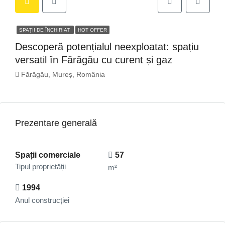
SPAȚII DE ÎNCHIRIAT
HOT OFFER
Descoperă potențialul neexploatat: spațiu
versatil în Fărăgău cu curent și gaz
Fărăgău, Mureș, România
Prezentare generală
Spații comerciale
57
Tipul proprietății
m²
1994
Anul construcției