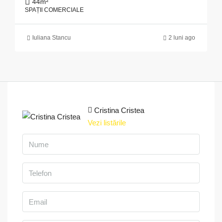
44
m²
SPAȚII COMERCIALE
Iuliana Stancu
2 luni ago
Cristina Cristea
Vezi listările