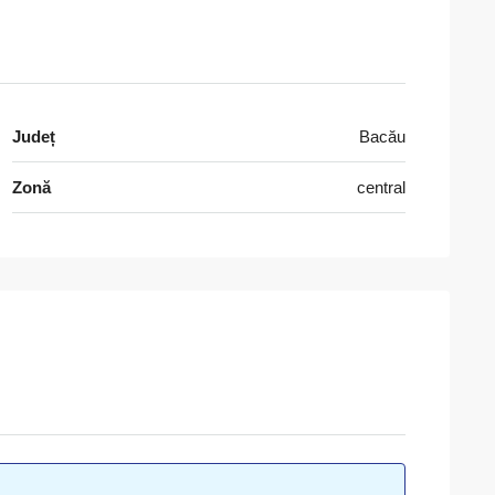
Județ
Bacău
Zonă
central