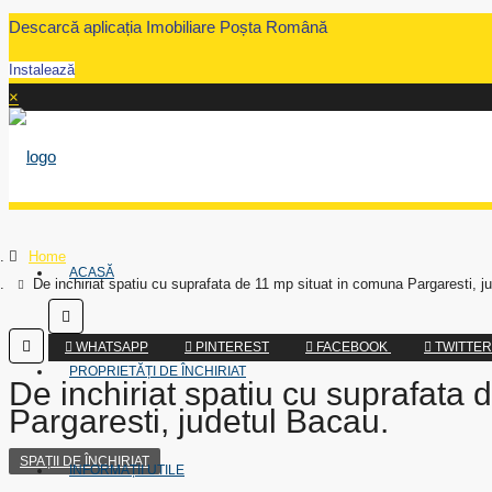
Descarcă aplicația Imobiliare Poșta Română
Instalează
×
Home
ACASĂ
De inchiriat spatiu cu suprafata de 11 mp situat in comuna Pargaresti, j
WHATSAPP
PINTEREST
FACEBOOK
TWITTE
PROPRIETĂȚI DE ÎNCHIRIAT
De inchiriat spatiu cu suprafata
Pargaresti, judetul Bacau.
SPAȚII DE ÎNCHIRIAT
INFORMAȚII UTILE