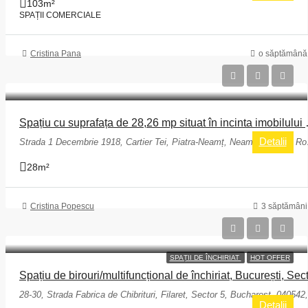
103
m²
SPAȚII COMERCIALE
Cristina Pana
o săptămână
Spațiu cu suprafața de 28,26 mp situa
Detalii
Strada 1 De
28
m²
Cristina Popescu
3 săptămâni
SPAȚII DE ÎNCHIRIAT
HOT OFFER
Detalii