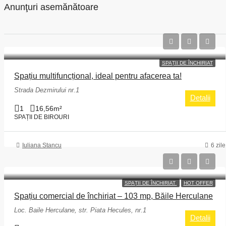
Anunţuri asemănătoare
SPAȚII DE ÎNCHIRIAT
Spațiu multifuncțional, ideal pentru afacerea ta!
Strada Dezmirului nr.1
Detalii
1
16,56
m²
SPAȚII DE BIROURI
Iuliana Stancu
6 zil
SPAȚII DE ÎNCHIRIAT
HOT OFFER
Spațiu comercial de închiriat – 103 mp, Băile Herculane
Loc. Baile Herculane, str. Piata Hecules, nr.1
Detalii