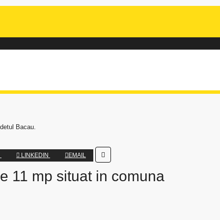
udetul Bacau.
R
LINKEDIN
EMAIL
 de 11 mp situat in comuna