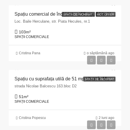
Spațiu comercial de închiriat – 103 mp, Băile Herculane
SPAȚII DE ÎNCHIRIAT
HOT OFFER
Loc. Baile Herculane, str. Piata Hecules, nr.1
103
m²
SPAȚII COMERCIALE
Cristina Pana
o săptămână ago
Spațiu cu suprafața utilă de 51 mp situat în Municipiul Pitești, str. Nicolae Bălcescu nr. 163, bloc D2, județul Argeș
SPAȚII DE ÎNCHIRIAT
strada Nicolae Balcescu 163.bloc D2
51
m²
SPAȚII COMERCIALE
Cristina Popescu
2 luni ago