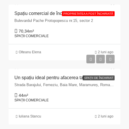
Spațiu comercial de închiriat cu suprafața de 70,34 mp situat în Municipiul București, Bulevardul Pache Protopopescu, nr. 15, sector 2
PROPRIETATEA A FOST ÎNCHIRIATĂ
Bulevardul Pache Protopopescu nr.15, sector 2
70,34
m²
SPAȚII COMERCIALE
Olteanu Elena
2 luni ago
Un spațiu ideal pentru afacerea ta!
SPAȚII DE ÎNCHIRIAT
Strada Barajului, Ferneziu, Baia Mare, Maramureș, Romania
44
m²
SPAȚII COMERCIALE
Iuliana Stancu
2 luni ago