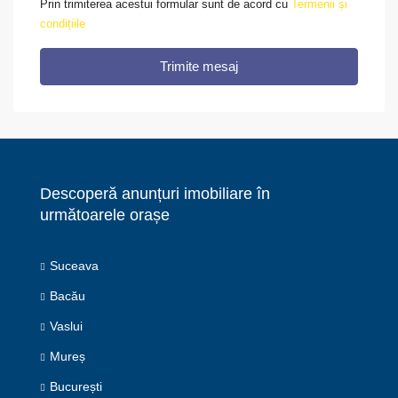
Prin trimiterea acestui formular sunt de acord cu
Termenii și
condițiile
Trimite mesaj
Descoperă anunțuri imobiliare în
următoarele orașe
Suceava
Bacău
Vaslui
Mureș
București