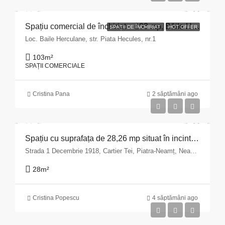
Spațiu comercial de închiriat – 103 mp, Băile Herculane
SPAȚII DE ÎNCHIRIAT
HOT OFFER
Loc. Baile Herculane, str. Piata Hecules, nr.1
103
m²
SPAȚII COMERCIALE
Cristina Pana
2 săptămâni ago
Spațiu cu suprafața de 28,26 mp situat în incinta imobilului din Municipiul Piatra Neamț, str. 1 Decembrie 1918 nr.9, bloc A14, parter județul Neamț
Strada 1 Decembrie 1918, Cartier Tei, Piatra-Neamț, Neamț, 610244, România
28
m²
Cristina Popescu
4 săptămâni ago