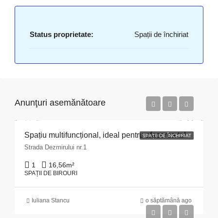
Status proprietate:
Spații de închiriat
Anunţuri asemănătoare
Spațiu multifuncțional, ideal pentru afacerea ta!
SPAȚII DE ÎNCHIRIAT
Strada Dezmirului nr.1
1
16,56
m²
SPAȚII DE BIROURI
Iuliana Stancu
o săptămână ago