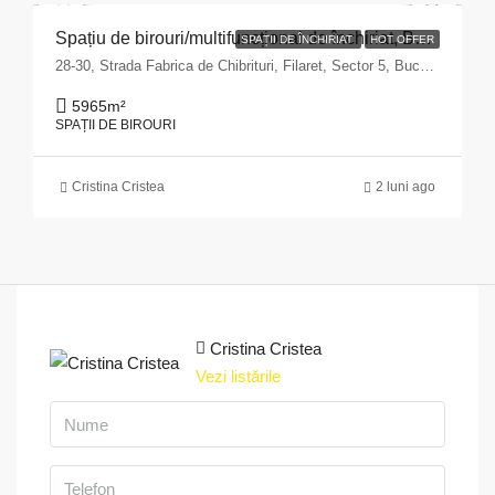
Spațiu de birouri/multifuncțional de închiriat, București, Sector 5 – zona Fabrica de Chibrituri
SPAȚII DE ÎNCHIRIAT
HOT OFFER
28-30, Strada Fabrica de Chibrituri, Filaret, Sector 5, Bucharest, 040542, Romania
5965
m²
SPAȚII DE BIROURI
Cristina Cristea
2 luni ago
Cristina Cristea
Vezi listările