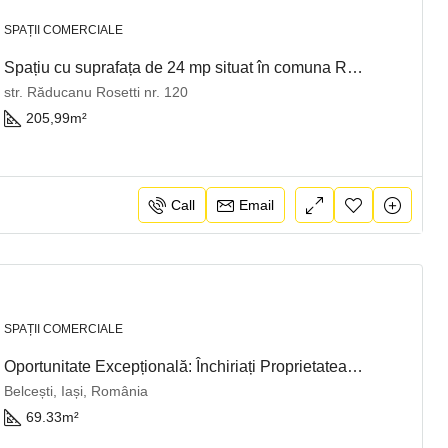
SPAȚII COMERCIALE
Spațiu cu suprafața de 24 mp situat în comuna Răducăneni, județul Iași
str. Răducanu Rosetti nr. 120
205,99
m²
Call
Email
SPAȚII COMERCIALE
Oportunitate Excepțională: Închiriați Proprietatea din Belcești, Iași!
Belcești, Iași, România
69.33
m²