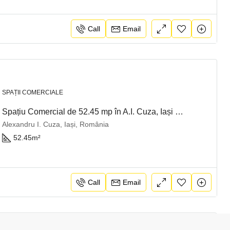
Call
Email
SPAȚII COMERCIALE
Spațiu Comercial de 52.45 mp în A.I. Cuza, Iași – Oportunitate de Afaceri!
Alexandru I. Cuza, Iași, România
52.45
m²
Call
Email