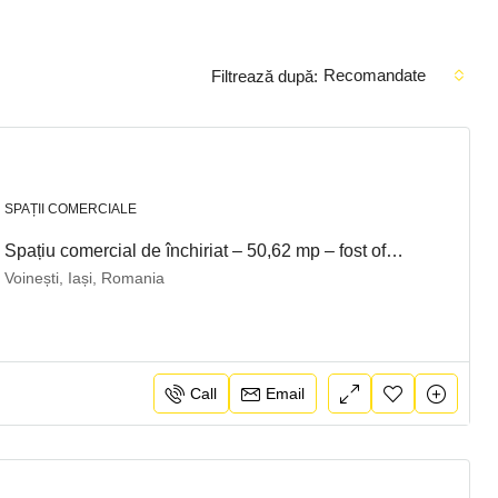
Recomandate
Filtrează după:
SPAȚII COMERCIALE
Spațiu comercial de închiriat – 50,62 mp – fost oficiu poștal, Voinești, jud. Iași
Voinești, Iași, Romania
Call
Email