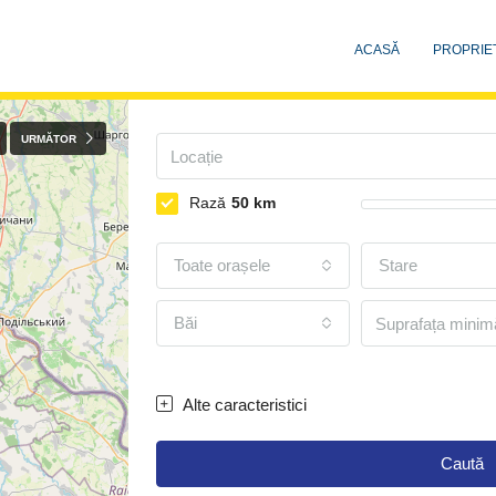
ACASĂ
PROPRIET
URMĂTOR
Rază
50
km
Toate orașele
Stare
Băi
Alte caracteristici
Caută