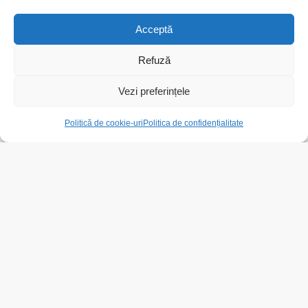
Soseaua Pantelimon, Sector 2, nr.265, bl.43
1
63,9
m²
Acceptă
Refuză
Email
Vezi preferințele
Listings
Map View
Politică de cookie-uri
Politica de confidențialitate
SPAȚII DE ÎNCHIRIAT
Descoperă anunțuri imobiliare în
următoarele orașe
Suceava
Bacău
Vaslui