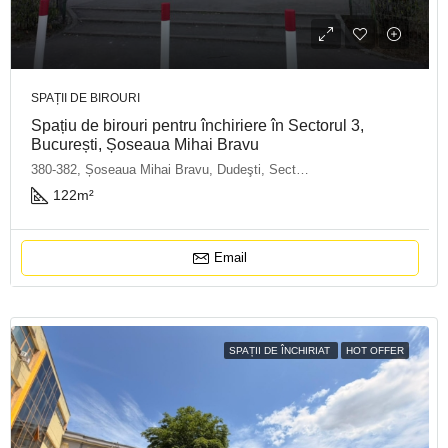
SPAȚII DE BIROURI
Spațiu de birouri pentru închiriere în Sectorul 3,
București, Șoseaua Mihai Bravu
380-382, Șoseaua Mihai Bravu, Dudeşti, Sector 3, București, 030324, România
122
m²
Email
SPAȚII DE ÎNCHIRIAT
HOT OFFER