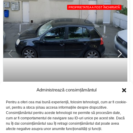
PROPRIETATEA A FOST ÎNCHIRIATĂ
Administrează consimțământul
Pentru a oferi cea mai bună experiență, folosim tehnologii, cum ar fi cookie-
uri, pentru a stoca și/sau accesa informațiile despre dispozitive.
Consimțământul pentru aceste tehnologii ne permite să procesăm date,
SPAȚII DE BIROURI
cum ar fi comportamentul de navigare sau ID-uri unice pe acest site. Dacă
nu îți dai consimțământul sau îți retragi consimțământul dat poate avea
Închiriere Spațiu 63,9 mp, Sector 2, Soseaua
afecte negative asupra unor anumite funcționalități și funcții.
Pantelimon, București