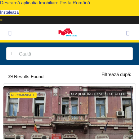
Descarcă aplicația Imobiliare Poșta Română
Instalează
×
Filtrează după:
39
Results Found
SPAȚII DE ÎNCHIRIAT
HOT OFFER
RECOMANDATE