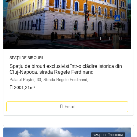
SPAȚII DE BIROURI
Spațiu de birouri exclusivist într-o clădire istorica din
Cluj-Napoca, strada Regele Ferdinand
Palatul Poștei, 33, Strada Regele Ferdinand, Centru, Cluj-Napoca, Zona Metropolitană Cluj, Cluj, 400110, România
2001,21
m²
Email
SPAȚII DE ÎNCHIRIAT