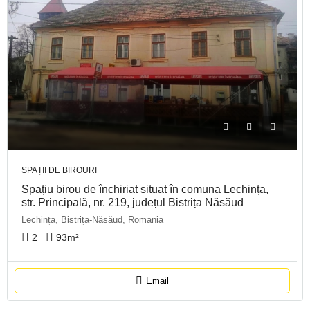
SPAȚII DE BIROURI
Spațiu birou de închiriat situat în comuna Lechința,
str. Principală, nr. 219, județul Bistrița Năsăud
Lechința, Bistrița-Năsăud, Romania
2
93
m²
Email