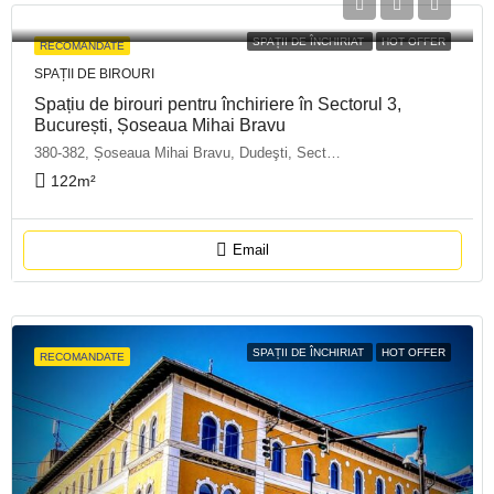
SPAȚII DE ÎNCHIRIAT
HOT OFFER
RECOMANDATE
SPAȚII DE BIROURI
Spațiu de birouri pentru închiriere în Sectorul 3,
București, Șoseaua Mihai Bravu
380-382, Șoseaua Mihai Bravu, Dudeşti, Sector 3, București, 030324, România
122
m²
Email
SPAȚII DE ÎNCHIRIAT
HOT OFFER
RECOMANDATE