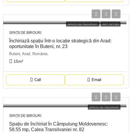
SPAȚII DE ÎNCHIRIAT
HOT OFFER
SPAȚII DE BIROURI
Închiriază spațiu într-o locație strategică din Arad:
oportunitate în Buteni, nr. 23
Buteni, Arad, România
15
m²
Call
Email
SPAȚII DE ÎNCHIRIAT
SPAȚII DE BIROURI
Spațiu de închiriat în Câmpulung Moldovenesc:
58.55 mp, Calea Transilvaniei nr. 82