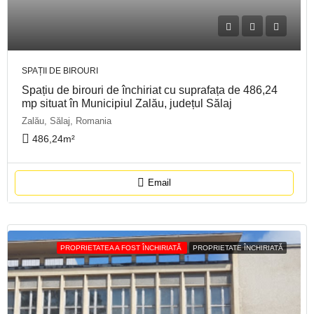
SPAȚII DE BIROURI
Spațiu de birouri de închiriat cu suprafața de 486,24
mp situat în Municipiul Zalău, județul Sălaj
Zalău, Sălaj, Romania
486,24
m²
Email
PROPRIETATEA A FOST ÎNCHIRIATĂ
PROPRIETATE ÎNCHIRIATĂ