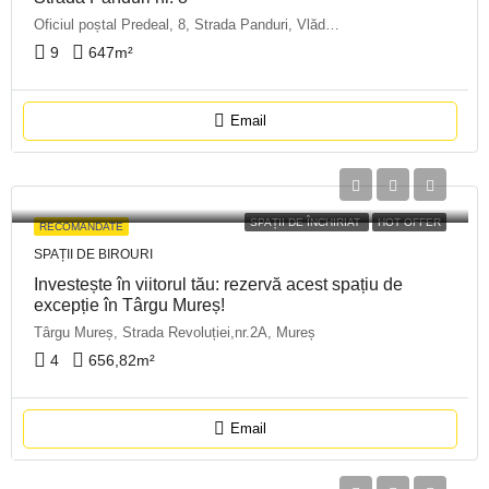
Oficiul poștal Predeal, 8, Strada Panduri, Vlădeț, Predeal, Zona Metropolitană Brașov, Brașov, 505300, Romania
9
647
m²
Email
SPAȚII DE ÎNCHIRIAT
HOT OFFER
RECOMANDATE
SPAȚII DE BIROURI
Investește în viitorul tău: rezervă acest spațiu de
excepție în Târgu Mureș!
Târgu Mureș, Strada Revoluției,nr.2A, Mureș
4
656,82
m²
Email