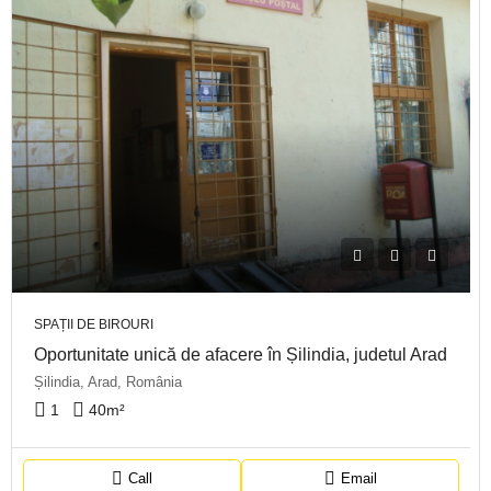
SPAȚII DE BIROURI
Oportunitate unică de afacere în Șilindia, judetul Arad
Șilindia, Arad, România
1
40
m²
Call
Email