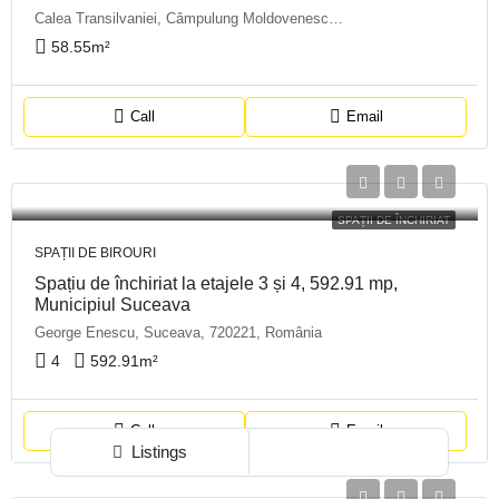
Calea Transilvaniei, Câmpulung Moldovenesc, Suceava, 725100, România
58.55
m²
Call
Email
SPAȚII DE ÎNCHIRIAT
SPAȚII DE BIROURI
Spațiu de închiriat la etajele 3 și 4, 592.91 mp,
Municipiul Suceava
George Enescu, Suceava, 720221, România
4
592.91
m²
Call
Email
Listings
Map View