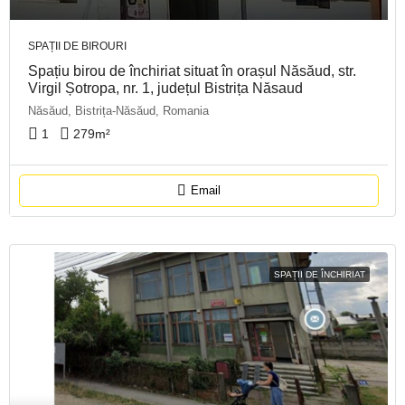
SPAȚII DE BIROURI
Spațiu birou de închiriat situat în orașul Năsăud, str.
Virgil Șotropa, nr. 1, județul Bistrița Năsaud
Năsăud, Bistrița-Năsăud, Romania
1
279
m²
Email
SPAȚII DE ÎNCHIRIAT