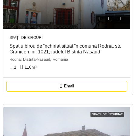
SPAȚII DE BIROURI
Spațiu birou de închiriat situat în comuna Rodna, str.
Grăniceri, nr. 1021, județul Bistrița Năsăud
Rodna, Bistrița-Năsăud, Romania
1
116
m²
Email
SPAȚII DE ÎNCHIRIAT