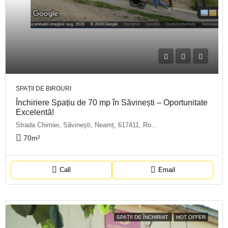
SPAȚII DE BIROURI
Închiriere Spațiu de 70 mp în Săvinești – Oportunitate
Excelentă!
Strada Chimiei, Săvinești, Neamț, 617411, România
70
m²
Call
Email
SPAȚII DE ÎNCHIRIAT
HOT OFFER