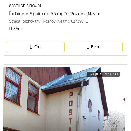
SPAȚII DE BIROURI
Închiriere Spațiu de 55 mp în Roznov, Neamț
Strada Roznovanu, Roznov, Neamț, 617390, România
55
m²
Call
Email
SPAȚII DE ÎNCHIRIAT