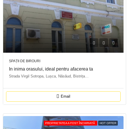
SPAȚII DE BIROURI
In inima orasului, ideal pentru afacerea ta
Strada Virgil Sotropa, Lușca, Năsăud, Bistrița-Năsăud, 425202, Romania
Email
PROPRIETATEA A FOST ÎNCHIRIATĂ
HOT OFFER